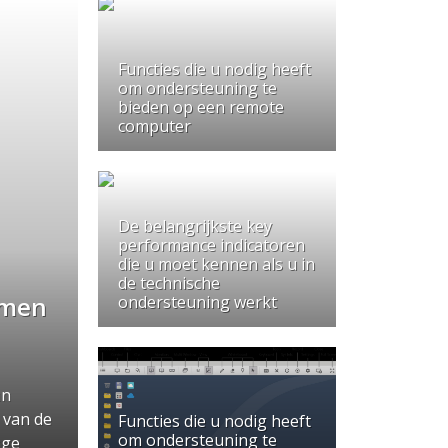
Functies die u nodig heeft
om ondersteuning te
bieden op een remote
computer
De belangrijkste key
performance indicatoren
die u moet kennen als u in
de technische
omen
ondersteuning werkt
an
 van de
Functies die u nodig heeft
om ondersteuning te
nge