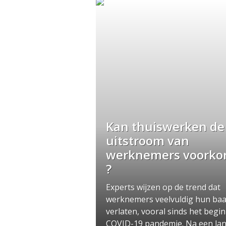
Kan thuiswerken de
uitstroom van
werknemers voork
?
Experts wijzen op de trend dat
werknemers veelvuldig hun ba
verlaten, vooral sinds het begin
COVID-19 pandemie. Na een la