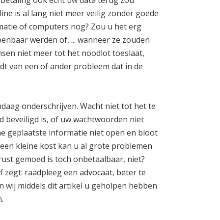
 betaling ook echt uw data terug zou
line is al lang niet meer veilig zonder goede
matie of computers nog? Zou u het erg
penbaar werden of, ... wanneer ze zouden
sen niet meer tot het noodlot toeslaat,
rdt van een of ander probleem dat in de
ndaag onderschrijven. Wacht niet tot het te
ed beveiligd is, of uw wachtwoorden niet
e geplaatste informatie niet open en bloot
 een kleine kost kan u al grote problemen
ust gemoed is toch onbetaalbaar, niet?
f zegt: raadpleeg een advocaat, beter te
n wij middels dit artikel u geholpen hebben
.