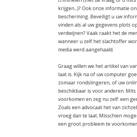
criminelen (met de vraag of u mits
krijgen...)? Ook onze informatie on
bescherming. Beveiligt u uw infor
vinden als al uw gegevens plots o
verdwijnen? Vaak raakt het de men
wanneer u zelf het slachtoffer wo
media werd aangehaald.
Graag willen we het artikel van va
laat is. Kijk na of uw computer go
zomaar rondslingeren, of uw onlin
beschikbaar is voor anderen. Mits
voorkomen en zeg nu zelf: een ger
Zoals een advocaat het van zichzel
vroeg dan te laat. Misschien moge
een groot probleem te voorkomen