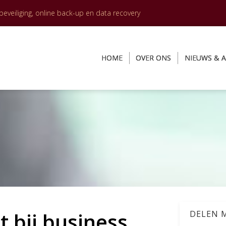
veiliging, online back-up en data recovery
HOME
OVER ONS
NIEUWS & A
t bij business
DELEN M