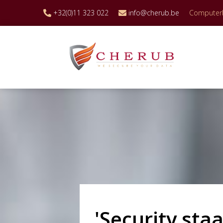
+32(0)11 323 022
info@cherub.be
Computerbe
'Security staa