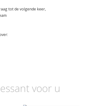
raag tot de volgende keer,
team
over:
essant voor u