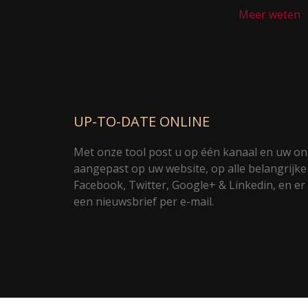
Meer weten
UP-TO-DATE ONLINE
Met onze tool post u op één kanaal en uw onl
aangepast op uw website, op alle belangrijke
Facebook, Twitter, Google+ & Linkedin, en er
een nieuwsbrief per e-mail.