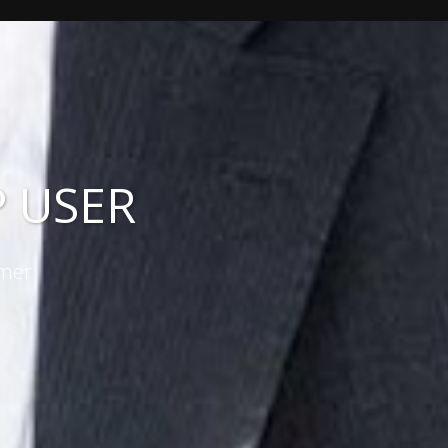
 USER
emer