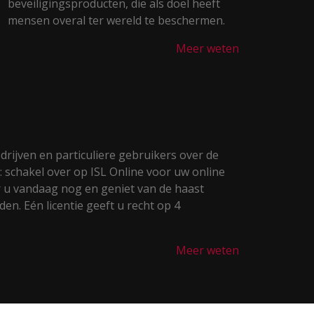
beveiligingsproducten, die als doel heeft
mensen overal ter wereld te beschermen.
Meer weten
drijven en particuliere gebruikers over de
: schakel over op ISL Online voor uw online
 u vandaag nog en geniet van de haast
n. Eén licentie geeft u recht op 4
Meer weten