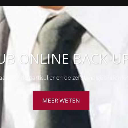
UB ONLINE BACK-UP
aal voor de particulier en de zelfstandige ondern
MEER WETEN