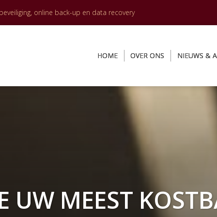
veiliging, online back-up en data recovery
HOME
OVER ONS
NIEUWS & A
E UW MEEST KOSTB