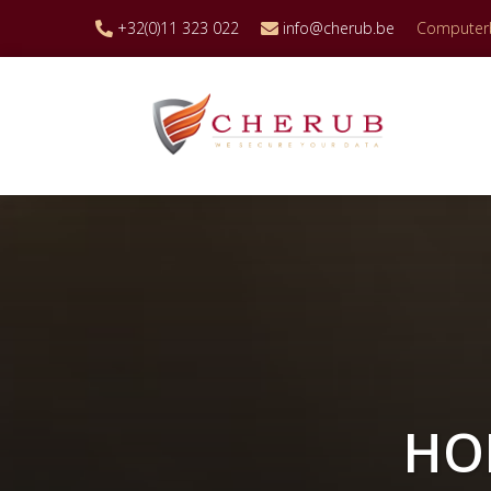
+32(0)11 323 022
info@cherub.be
Computerbe
HO