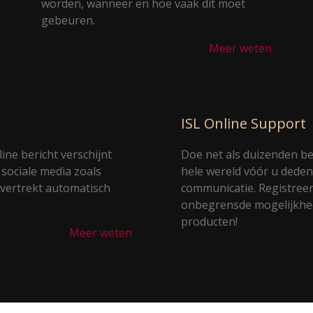
worden, wanneer en hoe vaak dit moet
gebeuren.
Meer weten
ISL Online Support
ine bericht verschijnt
Doe net als duizenden be
 sociale media zoals
hele wereld vóór u deden
 vertrekt automatisch
communicatie. Registreer
onbegrensde mogelijkhede
producten!
Meer weten