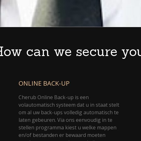
ow can we secure yo
ONLINE BACK-UP
Cherub Online Back-up is een
volautomatisch systeem dat u in staat stelt
om al uw back-ups volledig automatisch te
laten gebeuren. Via ons eenvoudig in te
stellen programma kiest u welke mappen
en/of bestanden er bewaard moeten