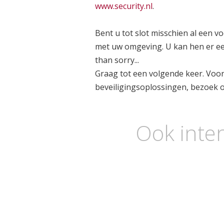
www.security.nl
.
B
ent u
tot slot misschien al een v
met uw omgeving. U kan hen er ee
than sorry...
Graag tot een volgende keer. Voo
beveiligingsoplossingen, bezoek 
Ook inter