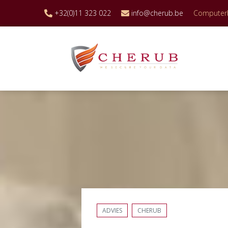
+32(0)11 323 022
info@cherub.be
Computerbe
ADVIES
CHERUB