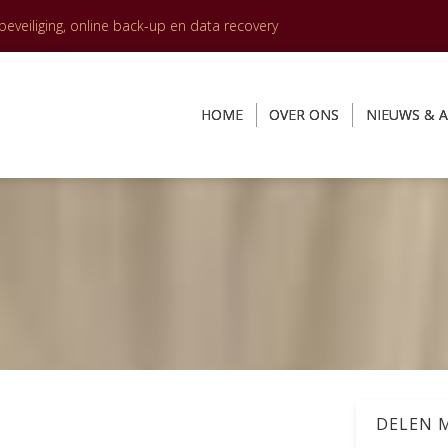
veiliging, online back-up en data recovery
HOME
OVER ONS
NIEUWS & A
DELEN M