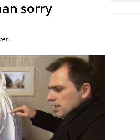
han sorry
en...